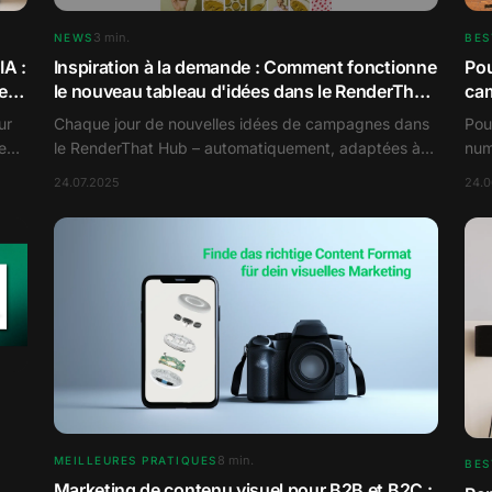
3
min.
NEWS
BES
IA :
Inspiration à la demande : Comment fonctionne
Pou
e
le nouveau tableau d'idées dans le RenderThat
ca
Hub
ur
Chaque jour de nouvelles idées de campagnes dans
Pou
ent
le RenderThat Hub – automatiquement, adaptées à
num
vos visuels et gratuitement pour les mois à venir.
des
24.07.2025
24.
émo
8
min.
MEILLEURES PRATIQUES
BES
Marketing de contenu visuel pour B2B et B2C :