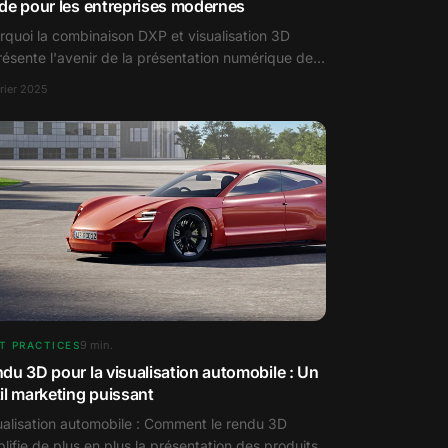
de pour les entreprises modernes
rquoi la combinaison DXP et visualisation 3D
résente l'avenir de la présentation numérique des
duits.
vrier 2025
9
min.
T PRACTICES
du 3D pour la visualisation automobile : Un
il marketing puissant
ualisation automobile : Comment le rendu 3D
plifie de plus en plus la présentation des produits.