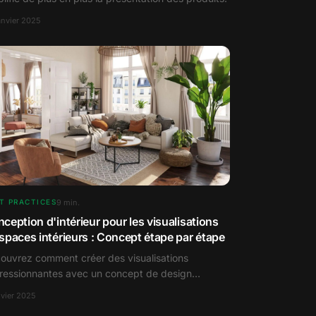
anvier 2025
9
min.
T PRACTICES
ception d'intérieur pour les visualisations
spaces intérieurs : Concept étape par étape
ouvrez comment créer des visualisations
ressionnantes avec un concept de design
ntérieur qui met parfaitement en scène vos
nvier 2025
duits.