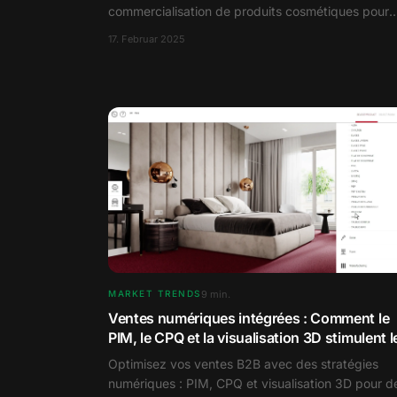
commercialisation de produits cosmétiques pour
obtenir facilement et efficacement du contenu
17. Februar 2025
produit.
9
min.
MARKET TRENDS
Ventes numériques intégrées : Comment le
PIM, le CPQ et la visualisation 3D stimulent l
succès B2B
Optimisez vos ventes B2B avec des stratégies
numériques : PIM, CPQ et visualisation 3D pour d