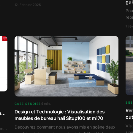
gui
12. Februar 2025
Pou
rep
pro
7 fé
BES
4
min.
CASE STUDIES
Ren
Design et Technologie : Visualisation des
e
out
meubles de bureau hali Situp100 et m170
Vis
Découvrez comment nous avons mis en scène deux
es
sim