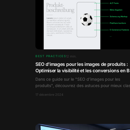
12
min.
BEST PRACTICES
SEO d'images pour les images de produits :
Optimiser la visibilité et les conversions en 
et B2C
Dans ce guide sur le "SEO d'images pour les
produits", découvrez des astuces pour mieux cla
vos images de produits, à la fois on-page et off-
17 décembre 2024
page.