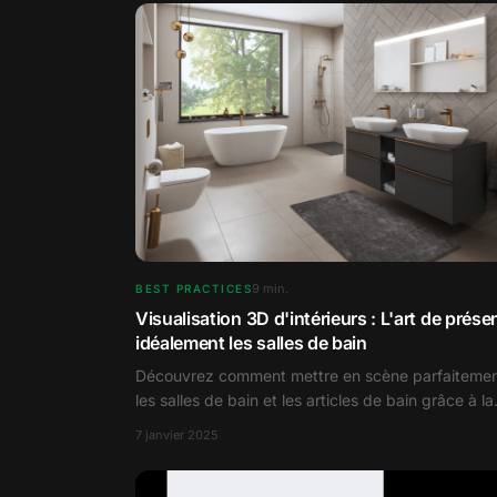
9
min.
BEST PRACTICES
Visualisation 3D d'intérieurs : L'art de prése
idéalement les salles de bain
Découvrez comment mettre en scène parfaiteme
les salles de bain et les articles de bain grâce à la
visualisation 3D d'intérieur.
7 janvier 2025