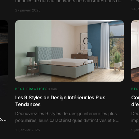
meubles de bureau innovants de hali GmbH dans des
ion
rendus statiques et dynamiques.
24 j
27 janvier 2025
8
min.
BEST PRACTICES
BES
Les 9 Styles de Design Intérieur les Plus
Con
Tendances
d'e
Découvrez les 9 styles de design intérieur les plus
Déc
ion
populaires, leurs caractéristiques distinctives et 8
imp
palettes de couleurs incontournables pour
d'i
10 janvier 2025
9 ja
l'aménagement intérieur.
pro