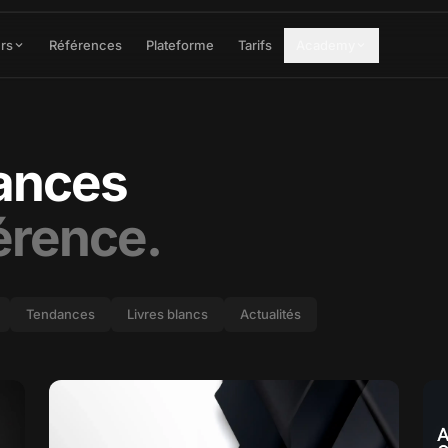
rs
Références
Plateforme
Tarifs
Academy
ances
férence.
Tendances
Livres blancs
Actualités