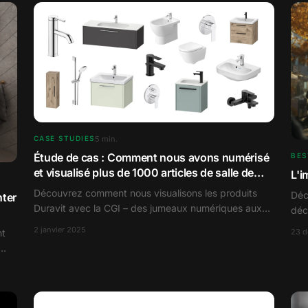
5
min.
CASE STUDIES
Étude de cas : Comment nous avons numérisé
BES
et visualisé plus de 1000 articles de salle de
L'i
bain pour Duravit
Découvrez comment nous visualisons les produits
Déc
nter
Duravit avec la CGI – des jumeaux numériques aux
déc
images d'ambiance impressionnantes.
clé
2 janvier 2025
23 
nt