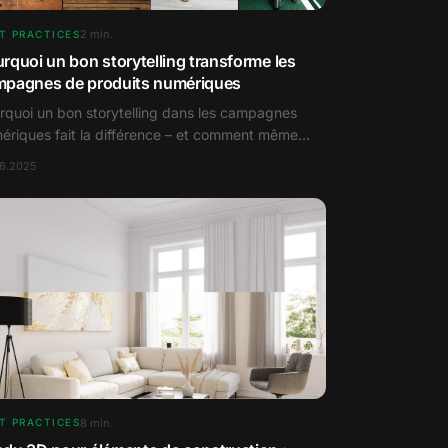
2
min.
T PRACTICES
rquoi un bon storytelling transforme les
mpagnes de produits numériques
rquoi un bon storytelling dans les campagnes
ériques fait la différence – et comment même
 produits insignifiants peuvent susciter de vraies
06.2025
tions.
8
min.
T PRACTICES