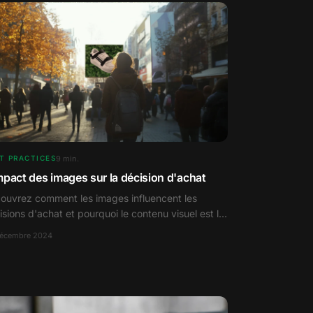
9
min.
T PRACTICES
mpact des images sur la décision d'achat
ouvrez comment les images influencent les
isions d'achat et pourquoi le contenu visuel est la
 du succès en marketing.
décembre 2024