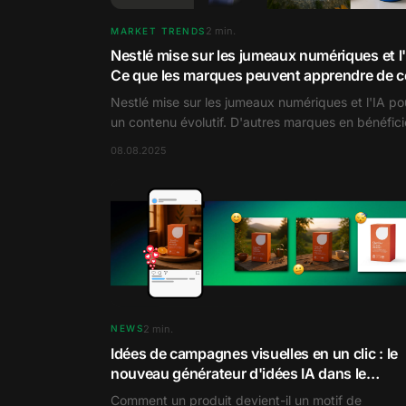
2
min.
MARKET TRENDS
Nestlé mise sur les jumeaux numériques et l'
Ce que les marques peuvent apprendre de c
modèle de contenu
Nestlé mise sur les jumeaux numériques et l'IA po
un contenu évolutif. D'autres marques en bénéfici
également.
08.08.2025
2
min.
NEWS
Idées de campagnes visuelles en un clic : le
nouveau générateur d'idées IA dans le
RenderThat Hub
Comment un produit devient-il un motif de