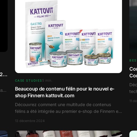
BES
Con
B2B
Com
5
min.
CASE STUDIES
auj
Déc
Beaucoup de contenu félin pour le nouvel e-
sser
tec
shop Finnern kattovit.com
vot
11 d
Découvrez comment une multitude de contenus
félins a été intégrée au premier e-shop de Finnern et
comment le jumeau numérique a facilité ce
13 décembre 2024
processus.