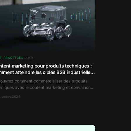
10
min.
T PRACTICES
tent marketing pour produits techniques :
ment atteindre les cibles B2B industrielles
ourd'hui
ouvrez comment commercialiser des produits
hniques avec le content marketing et convaincre
re public B2B dans l'industrie.
écembre 2024