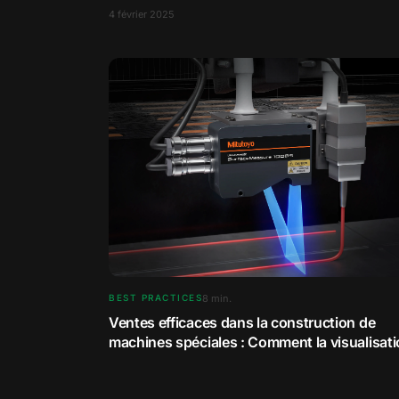
processus plus efficaces et une meilleure fidélisat
4 février 2025
client.
8
min.
BEST PRACTICES
Ventes efficaces dans la construction de
machines spéciales : Comment la visualisat
3D améliore le processus de vente