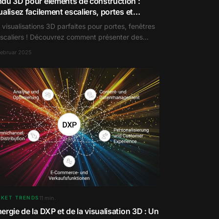
du 3D pour éléments de construction :
ualisez facilement escaliers, portes et
êtres
 visualisations 3D parfaites pour portes, fenêtres
escaliers ! Découvrez comment présenter des
ments de construction de manière convaincante.
Februar 2025
11
min.
KET TRENDS
ergie de la DXP et de la visualisation 3D : Un