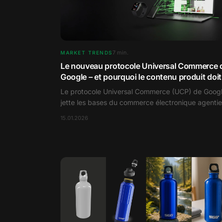
7
min.
MARKET TRENDS
Le nouveau protocole Universal Commerce 
Google – et pourquoi le contenu produit doit
être repensé
Le protocole Universal Commerce (UCP) de Goog
jette les bases du commerce électronique agentie
Cet article explique clairement ce qu'est l'UCP
15.01.2026