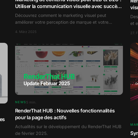
Ren
Utiliser la communication visuelle avec succès
vis
sur les canaux numériques
fen
Découvrez comment le marketing visuel peut
Des
améliorer votre perception de marque et votre
et 
conversion dans le marketing numérique.
élé
4. März 2025
27. 
5
min.
NEWS
RenderThat HUB : Nouvelles fonctionnalités
pour la page des actifs
tes
MAR
Actualités sur le développement du RenderThat HUB
CGI
Syn
de février 2025.