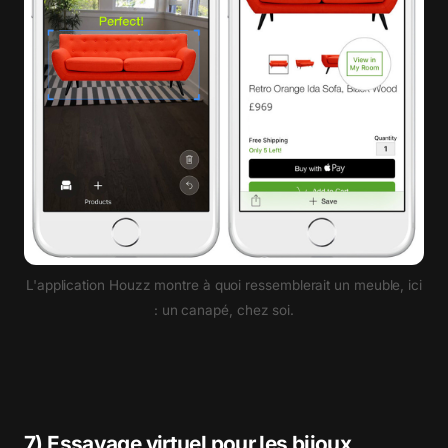
L'application Houzz montre à quoi ressemblerait un meuble, ici
: un canapé, chez soi.
7) Essayage virtuel pour les bijoux