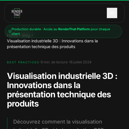
Aller au contenu principal
Production durable · Accès au
RenderThat Platform
pour chaque
client
Home
Blog
Visualisation industrielle 3D : Innovations dans la
présentation technique des produits
·
·
9
min. de lecture
16 juillet 2024
BEST PRACTICES
Visualisation industrielle 3D :
Innovations dans la
présentation technique des
produits
Découvrez comment la visualisation