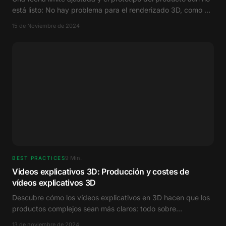
está listo: No hay problema para el renderizado 3D, como en
este caso para HYDRO Systems.
15 de Noviembre de 2024
9
Min.
BEST PRACTICES
Videos explicativos 3D: Producción y costes de
vídeos explicativos 3D
Descubre cómo los vídeos explicativos en 3D hacen que los
productos complejos sean más claros: todo sobre
producción, costes y ventajas de marketing.
13 de noviembre de 2024