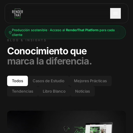
Saltar al contenido principal
Producción sostenible · Acceso al
RenderThat Platform
para cada
cliente
BLOG & INSIGHTS
Conocimiento que
marca la diferencia.
Todos
Casos de Estudio
Mejores Prácticas
Tendencias
Libro Blanco
Noticias