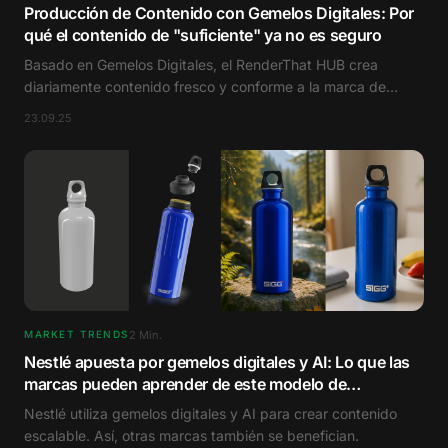
Producción de Contenido con Gemelos Digitales: Por
qué el contenido de "suficiente" ya no es seguro
Basado en Gemelos Digitales, el RenderThat HUB crea
diariamente contenido fresco y conforme a la marca de
manera automática, creativa y escalable.
23.09.25
2
Min.
MARKET TRENDS
Nestlé apuesta por gemelos digitales y AI: Lo que las
marcas pueden aprender de este modelo de
contenido
Nestlé utiliza gemelos digitales y AI para crear contenido
escalable. Así, otras marcas también se benefician.