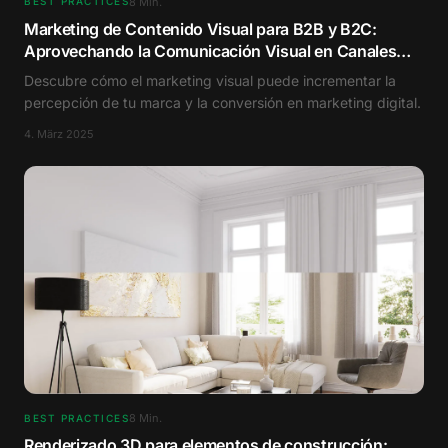
8
Min.
BEST PRACTICES
Marketing de Contenido Visual para B2B y B2C:
Aprovechando la Comunicación Visual en Canales
Digitales
Descubre cómo el marketing visual puede incrementar la
percepción de tu marca y la conversión en marketing digital.
4. März 2025
8
Min.
BEST PRACTICES
Renderizado 3D para elementos de construcción: