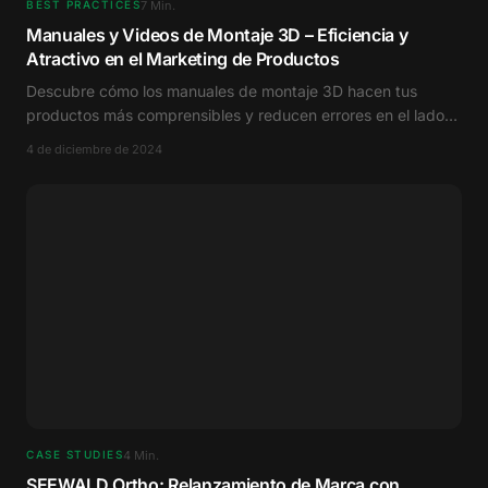
7
Min.
BEST PRACTICES
Manuales y Videos de Montaje 3D – Eficiencia y
Atractivo en el Marketing de Productos
Descubre cómo los manuales de montaje 3D hacen tus
productos más comprensibles y reducen errores en el lado
del cliente.
4 de diciembre de 2024
4
Min.
CASE STUDIES
SEEWALD Ortho: Relanzamiento de Marca con