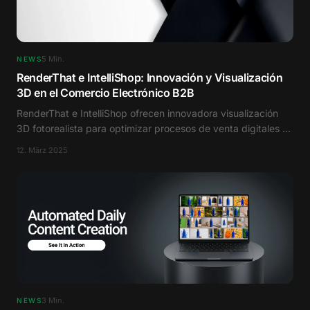
5
Min.
NEWS
RenderThat e IntelliShop: Innovación y Visualización
3D en el Comercio Electrónico B2B
RenderThat e IntelliShop ofrecen innovadora visualización
3D fotorealista para optimizar procesos de venta digitales en
B2B
12. März 2025
3
Min.
NEWS