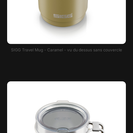
SIGG Travel Mug - Caramel - vu du dessus sans couvercle