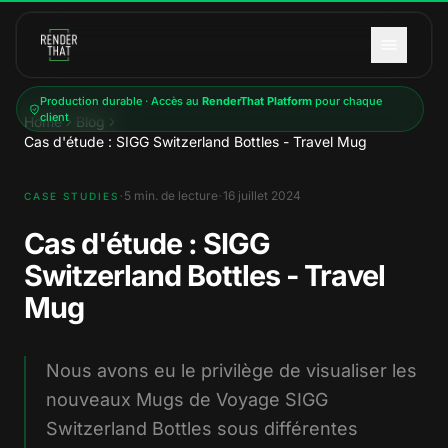
Aller au contenu principal
Production durable · Accès au
RenderThat Platform
pour chaque
client
Home
Blog
Cas d'étude : SIGG Switzerland Bottles - Travel Mug
·
·
5
min. de lecture
16 juillet 2024
CASE STUDIES
Cas d'étude : SIGG
Switzerland Bottles - Travel
Mug
Nous avons eu le privilège de visualiser les
nouveaux Mugs de Voyage SIGG
Switzerland Bottles sous différentes