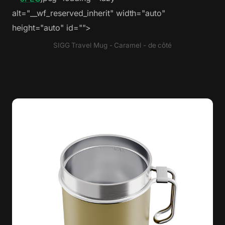
alt="__wf_reserved_inherit" width="auto"
height="auto" id="">
SIGG Travel Mug - Caramel - de côté