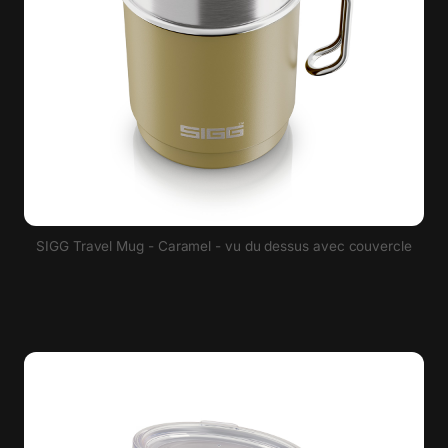
SIGG Travel Mug - Caramel - vu du dessus avec couvercle