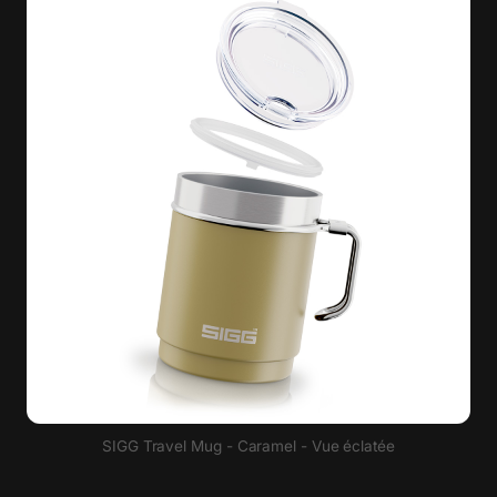
SIGG Travel Mug - Caramel - Vue éclatée