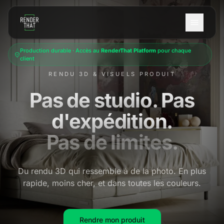
Aller au contenu principal
Production durable · Accès au
RenderThat Platform
pour chaque
client
RENDU 3D & VISUELS PRODUIT
Pas de studio.
Pas
d'expédition.
Pas de limites.
Du rendu 3D qui ressemble à de la photo. En plus
rapide, moins cher, et dans toutes les couleurs.
Rendre mon produit