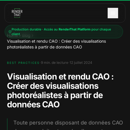
Aller au contenu principal
Production durable · Accès au
RenderThat Platform
pour chaque
client
Home
Blog
Visualisation et rendu CAO : Créer des visualisations
photoréalistes à partir de données CAO
·
·
9
min. de lecture
12 juillet 2024
BEST PRACTICES
Visualisation et rendu CAO :
Créer des visualisations
photoréalistes à partir de
données CAO
Toute personne disposant de données CAO