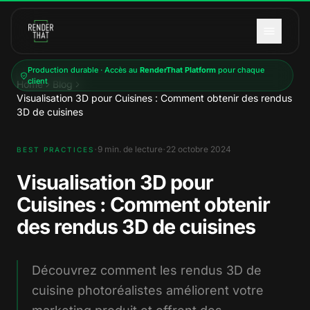
Aller au contenu principal
Production durable · Accès au
RenderThat Platform
pour chaque
client
Home
Blog
Visualisation 3D pour Cuisines : Comment obtenir des rendus
3D de cuisines
·
·
9
min. de lecture
22 octobre 2024
BEST PRACTICES
Visualisation 3D pour
Cuisines : Comment obtenir
des rendus 3D de cuisines
Découvrez comment les rendus 3D de
cuisine photoréalistes améliorent votre