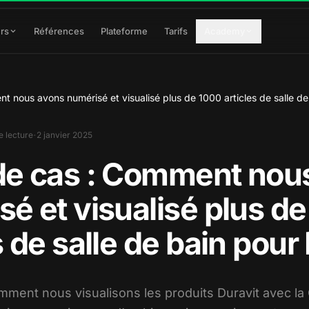
rs
Références
Plateforme
Tarifs
Academy
 nous avons numérisé et visualisé plus de 1000 articles de salle de
·
e lecture
2 janvier 2025
de cas : Comment nou
é et visualisé plus d
s de salle de bain pour
ment nous visualisons les produits Duravit avec la 