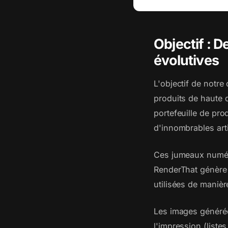
Objectif : D
évolutives
L'objectif de notre
produits de haute q
portefeuille de pr
d'innombrables arti
Ces jumeaux numéri
RenderThat génère
utilisées de manièr
Les images générée
l'impression (liste