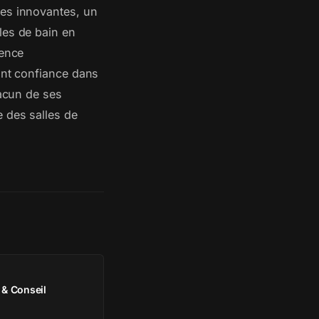
ies innovantes, un
les de bain en
sence
ont confiance dans
hacun de ses
 des salles de
& Conseil