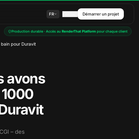
FR
Contact
Démarrer un projet
Production durable · Accès au
RenderThat Platform
pour chaque client
 bain pour Duravit
s avons
e 1000
 Duravit
CGI – des