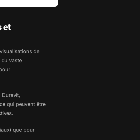
s et
visualisations de
n du vaste
 pour
 Duravit,
e qui peuvent être
tives.
ciaux) que pour