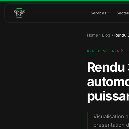
Aller au contenu principal
Services
Secteu
Home
Blog
Rendu 3
·
9
min
BEST PRACTICES
Rendu 3
automob
puissa
Visualisation 
présentation d