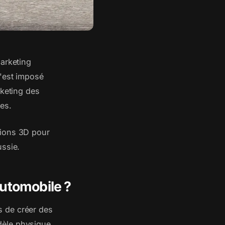
marketing
'est imposé
rketing des
es.
tions 3D pour
ussie.
automobile ?
s de créer des
dèle physique