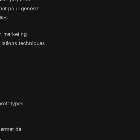
sant pour générer
les.
en marketing
llations techniques
prototypes
 permet de
.