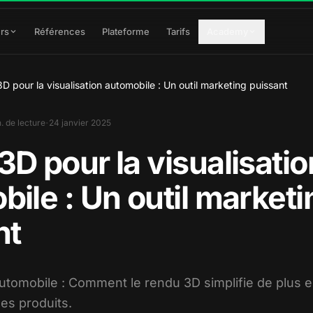
rs
Références
Plateforme
Tarifs
Academy
D pour la visualisation automobile : Un outil marketing puissant
·
. de lecture
24 janvier 2025
D pour la visualisatio
ile : Un outil marketi
nt
automobile : Comment le rendu 3D simplifie de plus e
es produits.