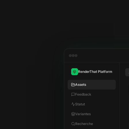
RenderThat Platform
Assets
Feedback
Statut
Variantes
Recherche