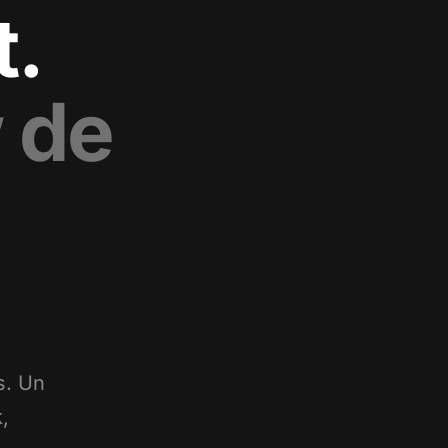
t.
 de
s. Un
,