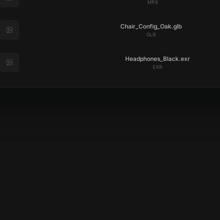
MP4
Chair_Config_Oak.glb
GLB
Headphones_Black.exr
EXR