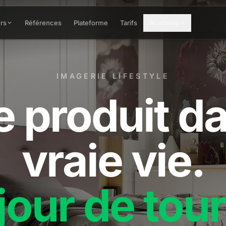
rs
Références
Plateforme
Tarifs
Academy
IMAGERIE LIFESTYLE
e produit da
vraie vie.
jour de tou