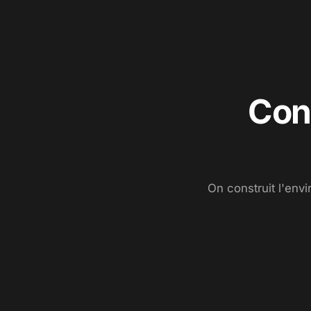
Cons
On construit l'env
DÉCOR A