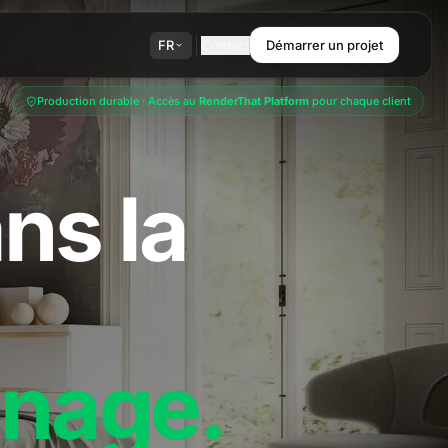
FR
Contact
Démarrer un projet
Production durable · Accès au
RenderThat Platform
pour chaque client
ns la
rnage.