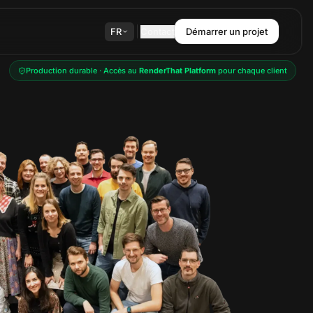
FR
Contact
Démarrer un projet
Production durable · Accès au
RenderThat Platform
pour chaque client