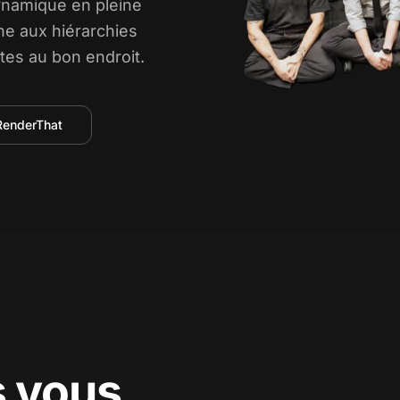
ynamique en pleine
ne aux hiérarchies
tes au bon endroit.
RenderThat
s vous