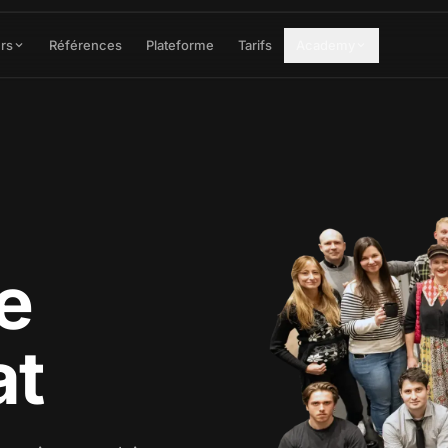
rs
Références
Plateforme
Tarifs
Academy
e
at