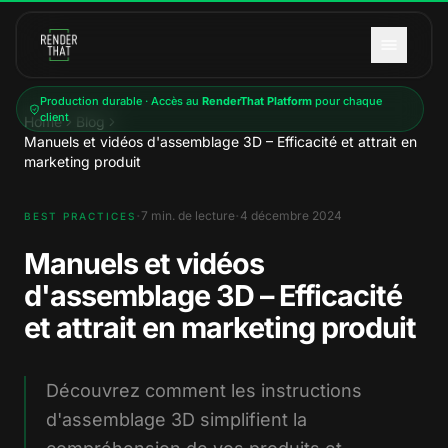
Aller au contenu principal
Production durable · Accès au
RenderThat Platform
pour chaque
client
Home
Blog
Manuels et vidéos d'assemblage 3D – Efficacité et attrait en
marketing produit
·
·
7
min. de lecture
4 décembre 2024
BEST PRACTICES
Manuels et vidéos
d'assemblage 3D – Efficacité
et attrait en marketing produit
Découvrez comment les instructions
d'assemblage 3D simplifient la