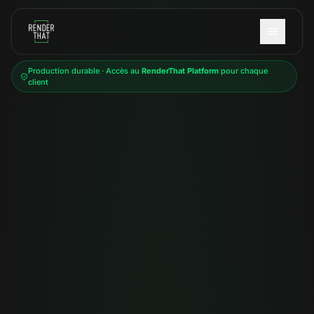
Aller au contenu principal
Production durable · Accès au
RenderThat Platform
pour chaque
client