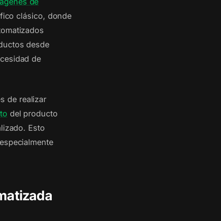
mágenes de
áfico clásico, donde
utomatizados
oductos desde
ecesidad de
 de realizar
to
del producto
lizado. Esto
 especialmente
omatizada