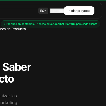
ES
Contacto
Iniciar proyecto
Producción sostenible · Acceso al
RenderThat Platform
para cada cliente
enes de Producto
 Saber
cto
mizar las
arketing.