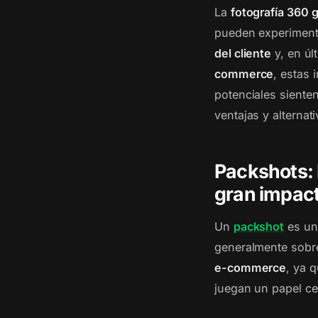
La
fotografía 360 
pueden experimenta
del cliente
y, en úl
commerce
, estas
potenciales siente
ventajas y alterna
Packshots: 
gran impact
Un
packshot
es un
generalmente sobre
e-commerce
, ya 
juegan un papel ce