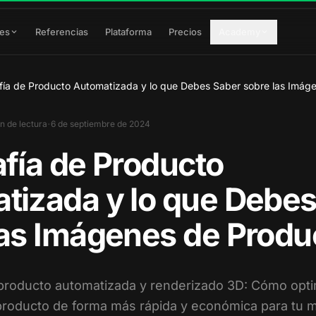
res
Referencias
Plataforma
Precios
Academy
fía de Producto Automatizada y lo que Debes Saber sobre las Imág
·
n de lectura
6 de septiembre de 2024
afía de Producto
tizada y lo que Debes
las Imágenes de Produ
 producto automatizada y renderizado 3D: Cómo opti
roducto de forma más rápida y económica para tu m