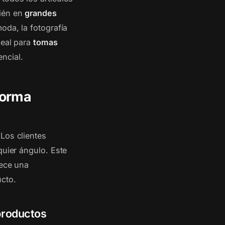
bién en
grandes
oda, la fotografía
deal para
tomas
ncial.
forma
Los clientes
quier ángulo. Este
rece una
ucto.
productos