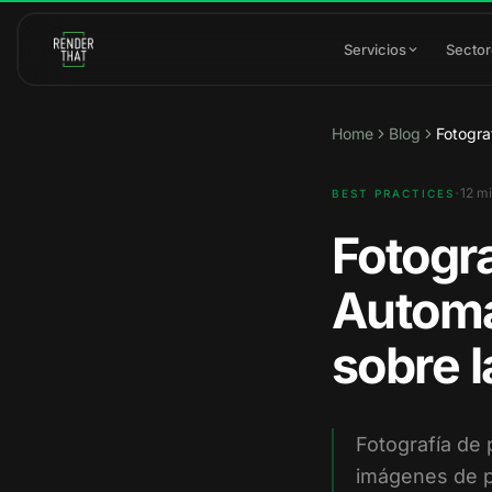
Saltar al contenido principal
Servicios
Secto
Home
Blog
Fotogra
·
12
mi
BEST PRACTICES
Fotogr
Automa
sobre 
Fotografía de
imágenes de p