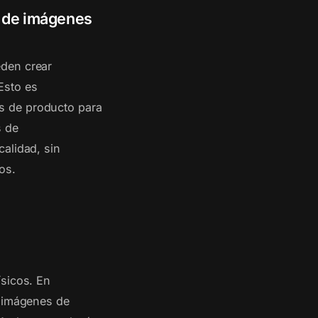
e de imágenes
eden crear
Esto es
s de producto para
s de
alidad, sin
os.
ísicos. En
s imágenes de