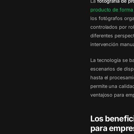
La
fotografía de p
producto de forma e
los fotógrafos org
controlados por ro
diferentes perspec
intervención manua
La tecnología se 
escenarios de disp
hasta el procesami
permite una calida
ventajoso para em
Los benefic
para empre