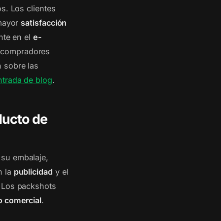
s. Los clientes
 mayor
satisfacción
nte en el
e-
s compradores
 sobre las
ntrada de blog
.
ducto de
 su embalaje,
n la
publicidad
y el
. Los packshots
o comercial
.