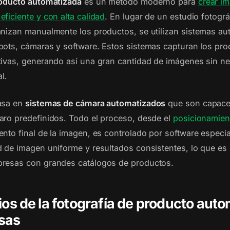
roducto automatizada
es un método moderno para
crear i
ficiente y con alta calidad
. En lugar de un estudio fotogr
anizan manualmente los productos, se utilizan sistemas a
bots, cámaras y software. Estos sistemas capturan los pr
tivas, generando así una gran cantidad de imágenes sin n
l.
basa en
sistemas de cámara automatizados
que son capaces
aro predefinidos. Todo el proceso, desde el
posicionamien
ento final de la imagen, es controlado por software especia
d de imagen uniforme y resultados consistentes, lo que es
presas con grandes catálogos de productos.
ios de la fotografía de producto aut
sas