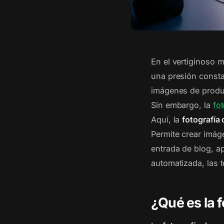
En el vertiginoso 
una presión constan
imágenes de product
Sin embargo, la
fo
Aquí, la
fotografía
Permite crear imág
entrada de blog, a
automatizada, las 
¿Qué es la 