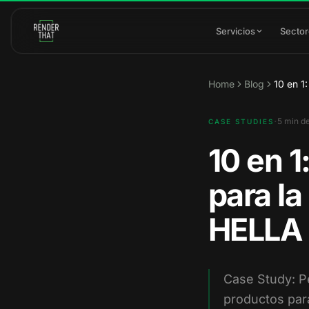
Saltar al contenido principal
Servicios
Secto
Home
Blog
10 en 1
·
5
min de
CASE STUDIES
10 en 1
para la
HELLA
Case Study: P
productos par