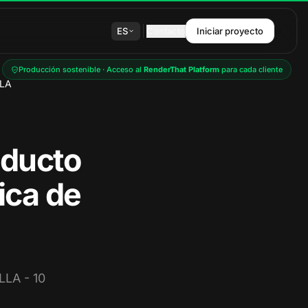
ES
Contacto
Iniciar proyecto
Producción sostenible · Acceso al
RenderThat Platform
para cada cliente
LLA
roducto
ica de
LLA - 10