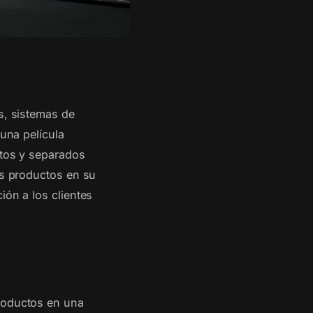
s, sistemas de
 una película
rtos y separados
os productos en su
ión a los clientes
productos en una