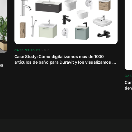
5
Min.
CASE STUDIES
Case Study: Cómo digitalizamos más de 1000
artículos de baño para Duravit y los visualizamos X
es
veces
CAS
Con
tie