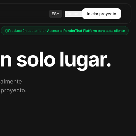
ES
Contacto
Iniciar proyecto
Producción sostenible · Acceso al
RenderThat Platform
para cada cliente
 solo lugar.
talmente
 proyecto.
360° y realidad
Imágenes lifestyle
aumentada
Productos integrados en
escenas reales — campañas,