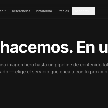
res
Referencias
Plataforma
Precios
Academy
 hacemos. En un
na imagen hero hasta un pipeline de contenido to
ado — elige el servicio que encaja con tu próximo
Animación de
producto
Render de empaque
Movimiento cinematográfico
que da vida a funciones,