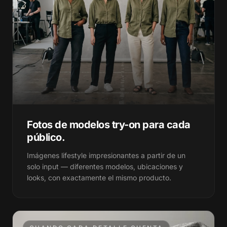
75+
75+
14+
14+
310+
310+
1M+
1M+
14+
14+
12+
12+
1M+
1M+
47+
47+
Fotos de modelos try-on para cada
12+
12+
98+
98+
público.
47+
47+
Imágenes lifestyle impresionantes a partir de un
203+
203+
solo input — diferentes modelos, ubicaciones y
looks, con exactamente el mismo producto.
98+
98+
560+
560+
203+
203+
812+
812+