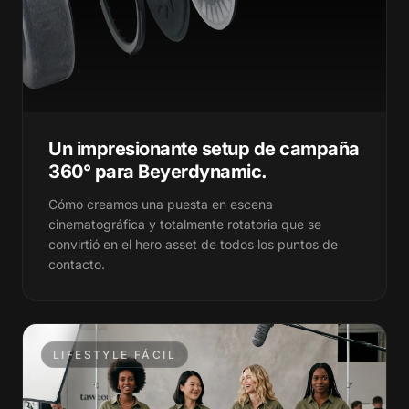
812+
812+
5K+
5K+
1.2K
1.2K
120+
120+
5K+
5K+
330+
330+
Un impresionante setup de campaña
360° para Beyerdynamic.
120+
120+
9+
9+
Cómo creamos una puesta en escena
cinematográfica y totalmente rotatoria que se
330+
330+
2M+
2M+
convirtió en el hero asset de todos los puntos de
contacto.
9+
9+
640+
640+
2M+
2M+
75+
75+
LIFESTYLE FÁCIL
640+
640+
310+
310+