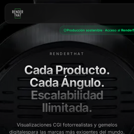
Saltar al contenido principal
Producción sostenible · Acceso al
RenderT
RENDERTHAT
Cada Producto.
Cada Ángulo.
Escalabilidad
Ilimitada.
Visualizaciones CGI fotorrealistas y gemelos
digitales
para las marcas más exigentes del mundo.