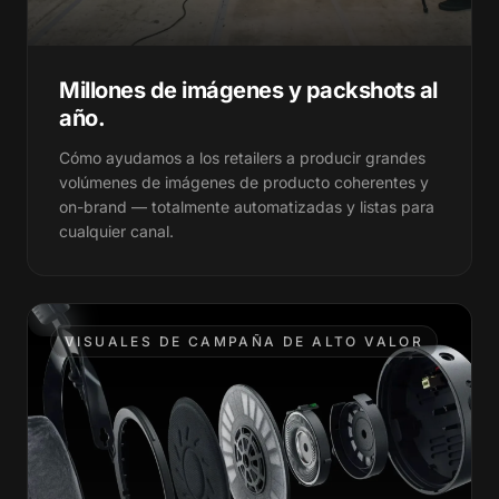
310+
310+
1M+
1M+
Millones de imágenes y packshots al
14+
14+
12+
12+
año.
1M+
1M+
47+
47+
Cómo ayudamos a los retailers a producir grandes
volúmenes de imágenes de producto coherentes y
on-brand — totalmente automatizadas y listas para
12+
12+
98+
98+
cualquier canal.
47+
47+
203+
203+
98+
98+
VISUALES DE CAMPAÑA DE ALTO VALOR
560+
560+
203+
203+
812+
812+
560+
560+
1.2K
1.2K