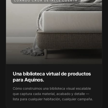
CUANDO CADA DETALLE CUENTA
560+
560+
1.2K
1.2K
812+
812+
5K+
5K+
1.2K
1.2K
120+
120+
5K+
5K+
330+
330+
120+
120+
9+
9+
Una biblioteca virtual de productos
330+
330+
2M+
2M+
para Aquinos.
9+
9+
640+
640+
Cómo construimos una biblioteca visual escalable
que captura cada material, acabado y detalle —
lista para cualquier habitación, cualquier campaña.
2M+
2M+
75+
75+