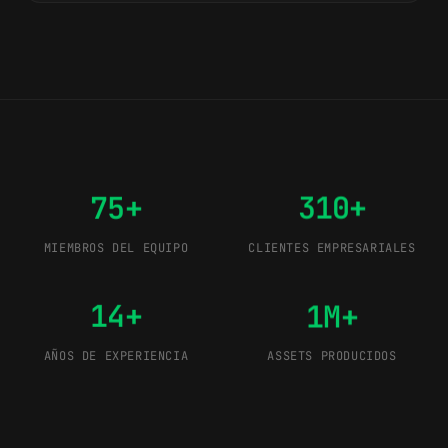
640+
640+
310+
310+
75+
75+
14+
14+
310+
310+
1M+
1M+
14+
14+
75+
310+
MIEMBROS DEL EQUIPO
1M+
CLIENTES EMPRESARIALES
1M+
14+
1M+
AÑOS DE EXPERIENCIA
ASSETS PRODUCIDOS