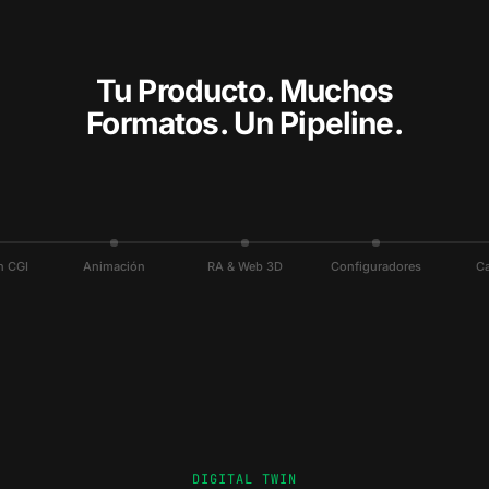
Tu Producto. Muchos
Formatos. Un Pipeline.
n CGI
Animación
RA & Web 3D
Configuradores
C
DIGITAL TWIN