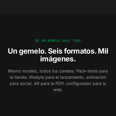
DE UN GEMELO SALE TODO
Un gemelo. Seis formatos. Mil
imágenes.
Mismo modelo, todos los canales. Pack-shots para
la tienda, lifestyle para el lanzamiento, animación
para social, AR para la PDP, configurador para la
0
1
web.
0
2
Pack-shot
0
3
Lifestyle
Hero de estudio sobre blanco.
0
4
Macro de detalle
En entornos reales, on-brand.
0
5
Animación
Materiales, costuras, superficies — de cerca.
0
6
AR
Loops, reveals, hero films.
Configurador