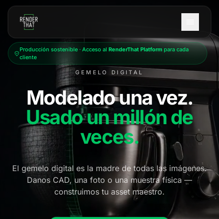
Saltar al contenido principal
Producción sostenible · Acceso al
RenderThat Platform
para cada
cliente
GEMELO DIGITAL
Modelado una vez.
Usado un millón de
veces.
El gemelo digital es la madre de todas las imágenes.
Danos CAD, una foto o una muestra física —
construimos tu asset maestro.