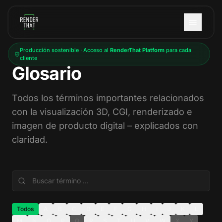
Saltar al contenido principal
Producción sostenible · Acceso al
RenderThat Platform
para cada
cliente
Glosario
Todos los términos importantes relacionados
con la visualización 3D, CGI, renderizado e
imagen de producto digital – explicados con
claridad.
Todos
A
B
C
D
E
F
G
H
I
J
K
L
M
N
O
P
Q
R
S
T
U
V
W
X
Y