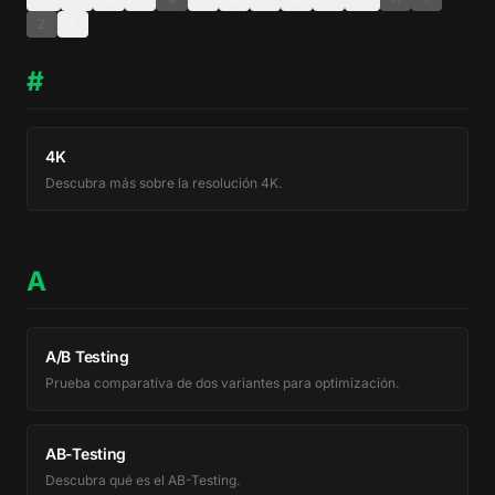
Z
#
#
4K
Descubra más sobre la resolución 4K.
A
A/B Testing
Prueba comparativa de dos variantes para optimización.
AB-Testing
Descubra qué es el AB-Testing.