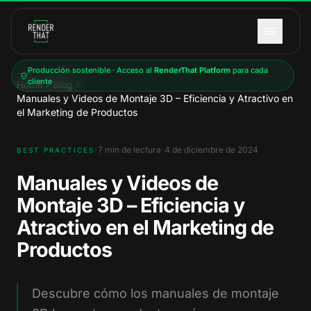
Saltar al contenido principal
Producción sostenible · Acceso al
RenderThat Platform
para cada
cliente
Home
Blog
Manuales y Videos de Montaje 3D – Eficiencia y Atractivo en
el Marketing de Productos
·
·
7
min de lectura
4 de diciembre de 2024
BEST PRACTICES
Manuales y Videos de
Montaje 3D – Eficiencia y
Atractivo en el Marketing de
Productos
Descubre cómo los manuales de montaje