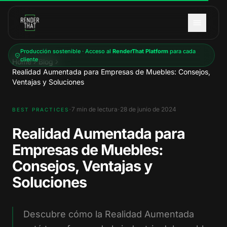
Saltar al contenido principal
Producción sostenible · Acceso al
RenderThat Platform
para cada
cliente
Home
Blog
Realidad Aumentada para Empresas de Muebles: Consejos,
Ventajas y Soluciones
·
·
7
min de lectura
28 de junio de 2024
BEST PRACTICES
Realidad Aumentada para
Empresas de Muebles:
Consejos, Ventajas y
Soluciones
Descubre cómo la Realidad Aumentada