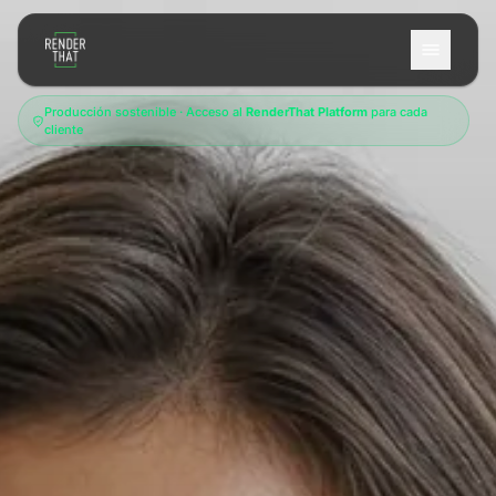
Saltar al contenido principal
Producción sostenible · Acceso al
RenderThat Platform
para cada
cliente