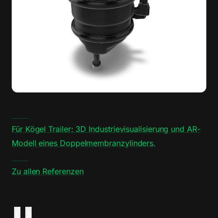
Für Kögel Trailer: 3D Industrievisualisierung und AR-
Modell eines Doppelmembranzylinders.
Zu allen Referenzen
❮
❯