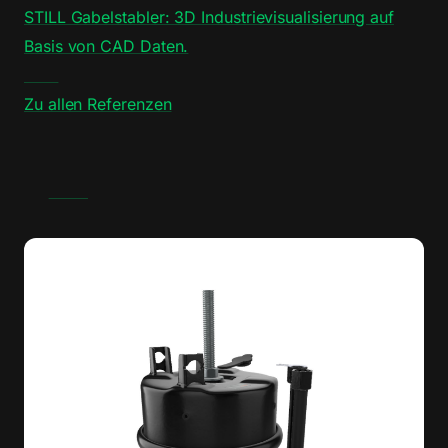
STILL Gabelstabler: 3D Industrievisualisierung auf
Basis von CAD Daten.
Zu allen Referenzen