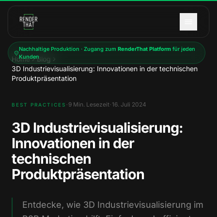
Zum Hauptinhalt springen
Nachhaltige Produktion · Zugang zum
RenderThat Platform
für jeden
Kunden
Home
Blog
3D Industrievisualisierung: Innovationen in der technischen
Produktpräsentation
·
·
9
Min. Lesezeit
16. Juli 2024
BEST PRACTICES
3D Industrievisualisierung:
Innovationen in der
technischen
Produktpräsentation
Entdecke, wie 3D Industrievisualisierung im