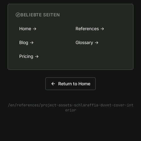
BELIEBTE SEITEN
Home
→
References
→
Blog
→
Glossary
→
Pricing
→
Return to Home
/en/references/project-assets-schlaraffia-duvet-cover-int
erior