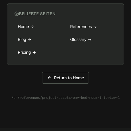
BELIEBTE SEITEN
Home
→
References
→
Blog
→
Glossary
→
Pricing
→
Return to Home
/en/references/project-assets-emv-bed-room-interior-1