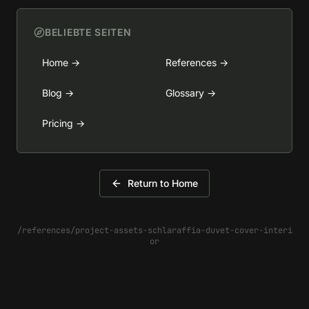
BELIEBTE SEITEN
Home
→
References
→
Blog
→
Glossary
→
Pricing
→
Return to Home
/references/project-assets-schlaraffia-duvet-cover-interi
or