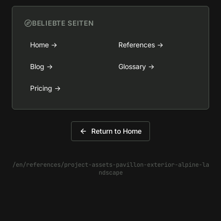
BELIEBTE SEITEN
Home
→
References
→
Blog
→
Glossary
→
Pricing
→
Return to Home
/en/references/project-assets-pavillon-exterior-alpine-la
ndscape