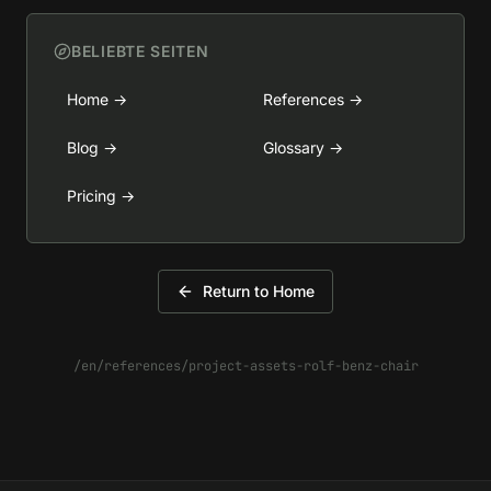
BELIEBTE SEITEN
Home
→
References
→
Blog
→
Glossary
→
Pricing
→
Return to Home
/en/references/project-assets-rolf-benz-chair