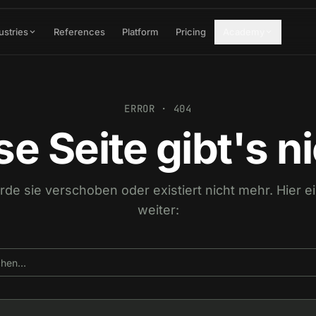
ustries
References
Platform
Pricing
Academy
ERROR · 404
se Seite gibt's ni
urde sie verschoben oder existiert nicht mehr. Hier 
weiter: