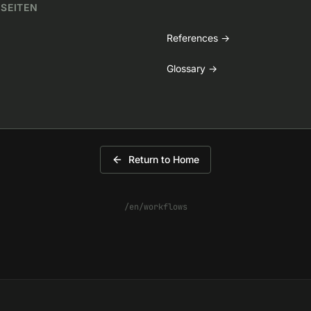
 SEITEN
References
→
Glossary
→
Return to Home
/en/workflows