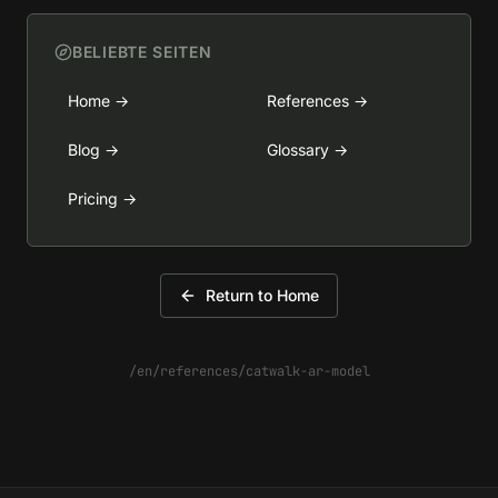
BELIEBTE SEITEN
Home
→
References
→
Blog
→
Glossary
→
Pricing
→
Return to Home
/en/references/catwalk-ar-model