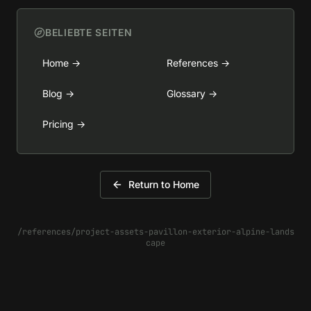
BELIEBTE SEITEN
Home
→
References
→
Blog
→
Glossary
→
Pricing
→
Return to Home
/references/project-assets-pavillon-exterior-alpine-lands
cape