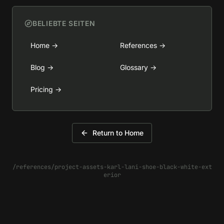
BELIEBTE SEITEN
Home
→
References
→
Blog
→
Glossary
→
Pricing
→
Return to Home
/references/project-assets-karl-lani-shoe-black-white-ext
erior