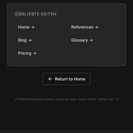
BELIEBTE SEITEN
Home
→
References
→
Blog
→
Glossary
→
Pricing
→
Return to Home
/references/project-assets-emv-bed-room-interior-3