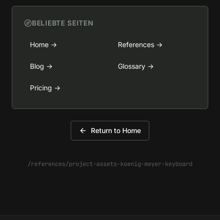
BELIEBTE SEITEN
Home
→
References
→
Blog
→
Glossary
→
Pricing
→
Return to Home
/references/project-assets-koenig-meyer-keyboard