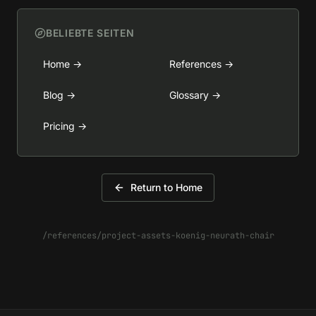
BELIEBTE SEITEN
Home
→
References
→
Blog
→
Glossary
→
Pricing
→
Return to Home
/references/project-assets-koenig-neurath-chair