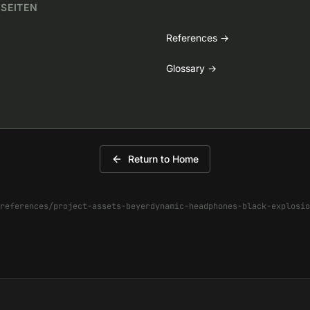
 SEITEN
References
→
Glossary
→
Return to Home
references/project-assets-beyerdynamic-headphones-black-explosio