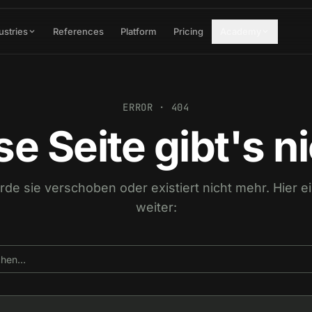
ustries
References
Platform
Pricing
Academy
ERROR · 404
se Seite gibt's ni
urde sie verschoben oder existiert nicht mehr. Hier 
weiter: