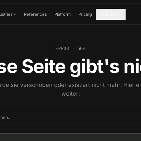
ustries
References
Platform
Pricing
Academy
ERROR · 404
se Seite gibt's ni
urde sie verschoben oder existiert nicht mehr. Hier 
weiter: