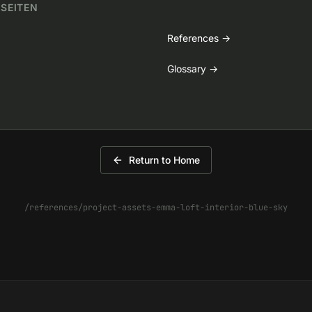
 SEITEN
References
→
Glossary
→
Return to Home
/references/project-assets-emma-loft-interior-blue-sky