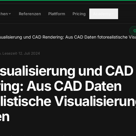
chen
Referenzen
Plattform
Pricing
Academy
ualisierung und CAD Rendering: Aus CAD Daten fotorealistische Visua
·
. Lesezeit
12. Juli 2024
sualisierung und CAD
ing: Aus CAD Daten
listische Visualisieru
en