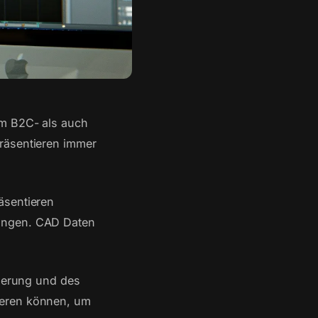
im B2C- als auch
räsentieren immer
äsentieren
sungen. CAD Daten
sierung und des
ieren können, um