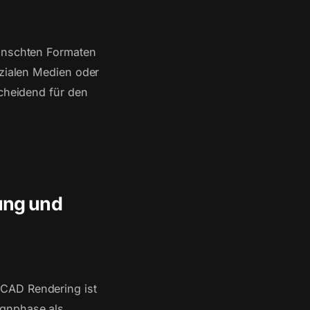
wünschten Formaten
ozialen Medien oder
scheidend für den
ung und
 CAD Rendering ist
ignphase als