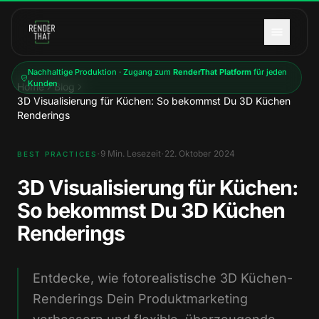
Zum Hauptinhalt springen
Nachhaltige Produktion · Zugang zum
RenderThat Platform
für jeden
Kunden
Home
Blog
3D Visualisierung für Küchen: So bekommst Du 3D Küchen
Renderings
·
·
9
Min. Lesezeit
22. Oktober 2024
BEST PRACTICES
3D Visualisierung für Küchen:
So bekommst Du 3D Küchen
Renderings
Entdecke, wie fotorealistische 3D Küchen-
Renderings Dein Produktmarketing