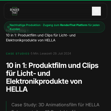
Zum Hauptinhalt springen
Nachhaltige Produktion · Zugang zum
RenderThat Platform
für jeden
Kunden
Home
Blog
10 in 1: Produktfilm und Clips für Licht- und
Elektronikprodukte von HELLA
·
·
5
Min. Lesezeit
29. Juli 2024
CASE STUDIES
10 in 1: Produktfilm und Clips
für Licht- und
Elektronikprodukte von
HELLA
Case Study: 3D Animationsfilm für HELLA