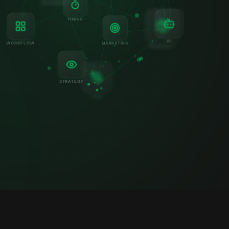
BUSINESS
PRODUCT
AI
TIMING
MARKETING
WORKFLOW
CGI
STRATEGY