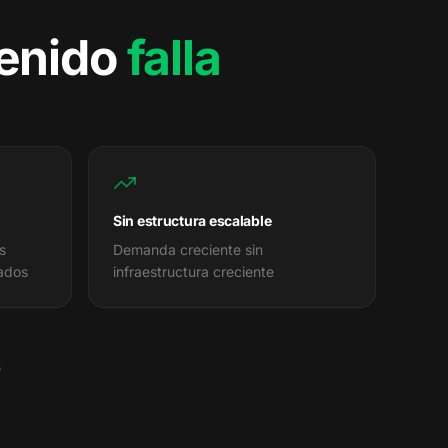
tenido
falla
Sin estructura escalable
s
Demanda creciente sin
tados
infraestructura creciente
e