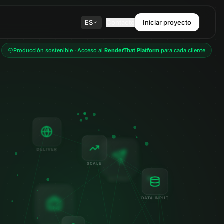
ES
Contacto
Iniciar proyecto
Producción sostenible · Acceso al
RenderThat Platform
para cada cliente
DELIVER
SCALE
OUTPUT
DATA INPUT