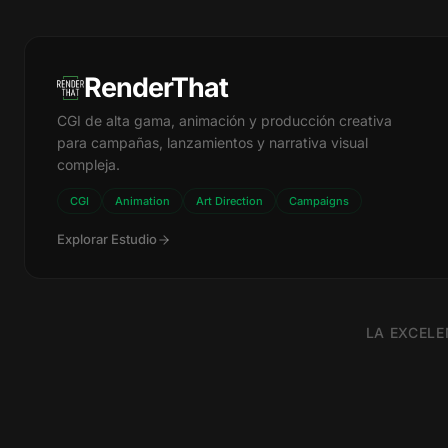
RenderThat
ESTUDIO
CGI de alta gama, animación y producción creativa
para campañas, lanzamientos y narrativa visual
compleja.
CGI
Animation
Art Direction
Campaigns
Explorar Estudio
LA EXCELE