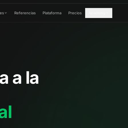
res
Referencias
Plataforma
Precios
Academy
a a la
al