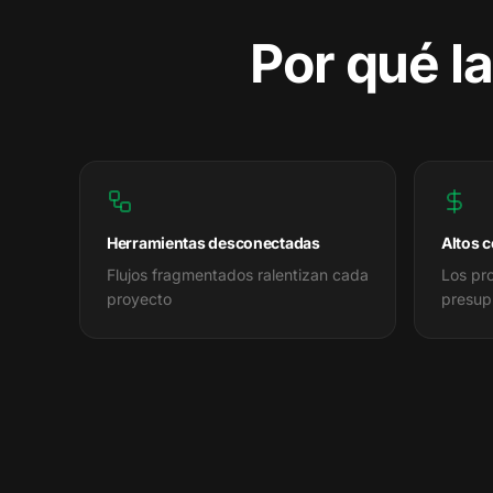
Por qué l
Herramientas desconectadas
Altos 
Flujos fragmentados ralentizan cada
Los pr
proyecto
presup