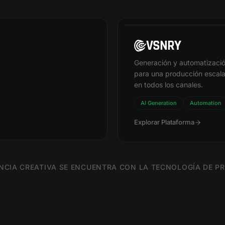
pipeline.config.ts
VSNRY
PLATAFORMA
import { vsnry } from '@vsnry/s
Generación y automatizació
const pipeline = vsnry.pipeline
para una producción escala
  name: 'product-campaign',

en todos los canales.
  ingest: {

AI Generation
Automation
    sources: [

      { type: '3dsmax', scene: 
Explorar Plataforma
      { type: 'ai', model: 'flu
    ]

  },

  transform: {

NCIA CREATIVA SE ENCUENTRA CON LA TECNOLOGÍA DE 
    steps: [

      render({ engine: 'vray' }
      optimize({ formats: ['web
    ]

  }

})