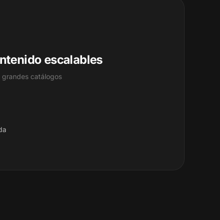
ntenido escalables
y grandes catálogos
da