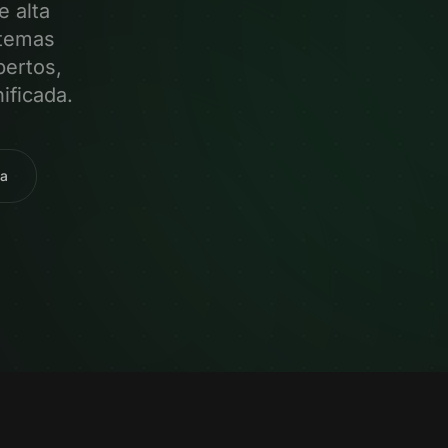
 alta
stemas
ertos,
ificada.
na