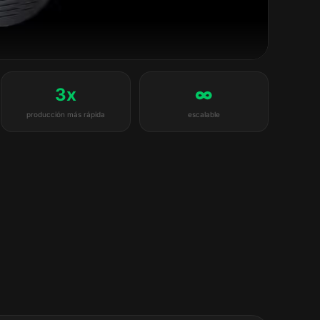
3x
∞
producción más rápida
escalable