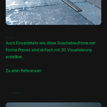
Auch Einzeldetails wie diese Duschablaufrinne der
Forma Prevex sind einfach mit 3D Visualisierung
erstellbar.
Zu allen Referenzen