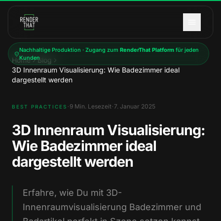
Zum Hauptinhalt springen
Nachhaltige Produktion · Zugang zum
RenderThat Platform
für jeden
Kunden
Home
Blog
3D Innenraum Visualisierung: Wie Badezimmer ideal
dargestellt werden
·
·
9
Min. Lesezeit
7. Januar 2025
BEST PRACTICES
3D Innenraum Visualisierung:
Wie Badezimmer ideal
dargestellt werden
Erfahre, wie Du mit 3D-
Innenraumvisualisierung Badezimmer und