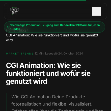
Zum Hauptinhalt springen
Nachhaltige Produktion · Zugang zum
RenderThat Platform
für jeden
Kunden
Home
Blog
CGI Animation: Wie sie funktioniert und wofür sie genutzt
wird
·
·
12
Min. Lesezeit
24. Oktober 2024
MARKET TRENDS
CGI Animation: Wie sie
funktioniert und wofür sie
genutzt wird
Wie CGI Animation Deine Produkte
fotorealistisch und flexibel visualisiert.