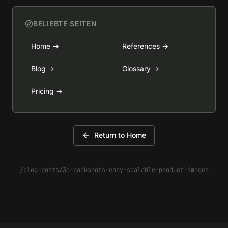
BELIEBTE SEITEN
Home
→
References
→
Blog
→
Glossary
→
Pricing
→
Return to Home
/blog-posts/3d-packshots-easy-scalable-product-images