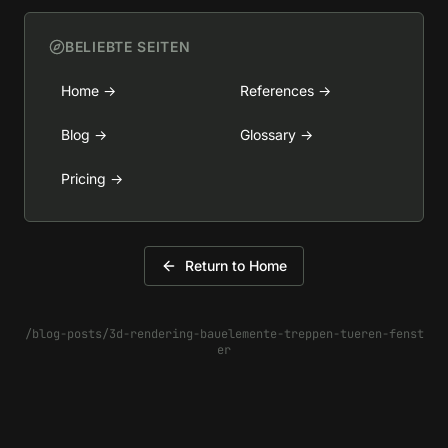
BELIEBTE SEITEN
Home
→
References
→
Blog
→
Glossary
→
Pricing
→
Return to Home
/blog-posts/3d-rendering-bauelemente-treppen-tueren-fenst
er