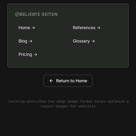
BELIEBTE SEITEN
Home
→
References
→
Blog
→
Glossary
→
Pricing
→
Return to Home
/en/blog-posts/how-the-webp-image-format-helps-optimize-p
roduct-images-for-websites