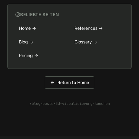
BELIEBTE SEITEN
Home
→
References
→
Blog
→
Glossary
→
Pricing
→
Return to Home
/blog-posts/3d-visualisierung-kuechen