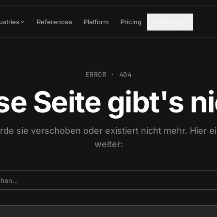
ustries
References
Platform
Pricing
Academy
ERROR · 404
se Seite gibt's ni
urde sie verschoben oder existiert nicht mehr. Hier 
weiter: