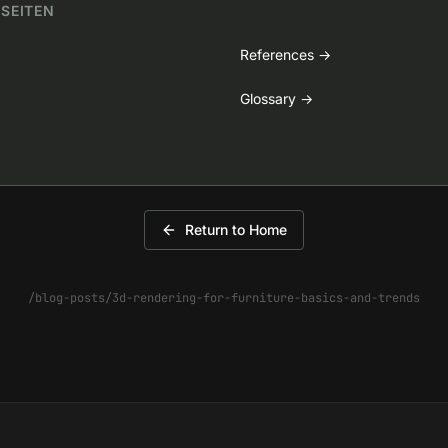
 SEITEN
References
→
Glossary
→
Return to Home
/blog-posts/3d-rendering-for-furniture-basics-and-trends